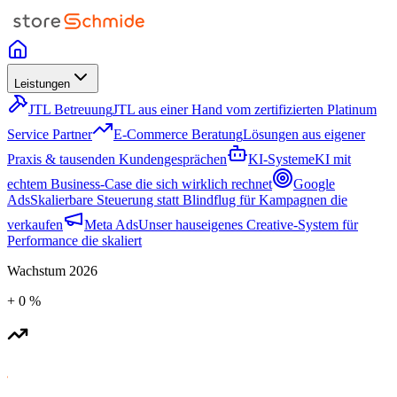
Leistungen
JTL Betreuung
JTL aus einer Hand vom zertifizierten Platinum
Service Partner
E-Commerce Beratung
Lösungen aus eigener
Praxis & tausenden Kundengesprächen
KI-Systeme
KI mit
echtem Business-Case die sich wirklich rechnet
Google
Ads
Skalierbare Steuerung statt Blindflug für Kampagnen die
verkaufen
Meta Ads
Unser hauseigenes Creative-System für
Performance die skaliert
Wachstum
2026
+
0
%