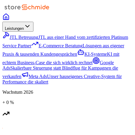
Leistungen
JTL Betreuung
JTL aus einer Hand vom zertifizierten Platinum
Service Partner
E-Commerce Beratung
Lösungen aus eigener
Praxis & tausenden Kundengesprächen
KI-Systeme
KI mit
echtem Business-Case die sich wirklich rechnet
Google
Ads
Skalierbare Steuerung statt Blindflug für Kampagnen die
verkaufen
Meta Ads
Unser hauseigenes Creative-System für
Performance die skaliert
Wachstum
2026
+
0
%