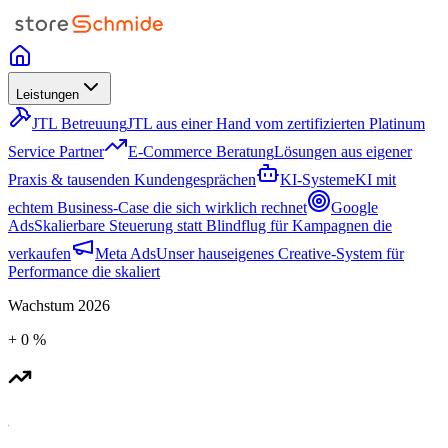
Leistungen
JTL Betreuung
JTL aus einer Hand vom zertifizierten Platinum
Service Partner
E-Commerce Beratung
Lösungen aus eigener
Praxis & tausenden Kundengesprächen
KI-Systeme
KI mit
echtem Business-Case die sich wirklich rechnet
Google
Ads
Skalierbare Steuerung statt Blindflug für Kampagnen die
verkaufen
Meta Ads
Unser hauseigenes Creative-System für
Performance die skaliert
Wachstum
2026
+
0
%