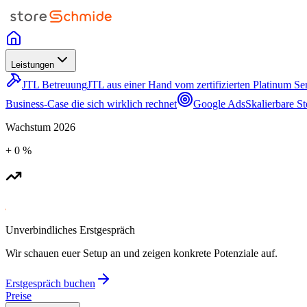
Leistungen
JTL Betreuung
JTL aus einer Hand vom zertifizierten Platinum Ser
Business-Case die sich wirklich rechnet
Google Ads
Skalierbare S
Wachstum
2026
+
0
%
Unverbindliches Erstgespräch
Wir schauen euer Setup an und zeigen konkrete Potenziale auf.
Erstgespräch buchen
Preise