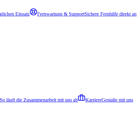
glichen Einsatz
Fernwartung & Support
Sichere Fernhilfe direkt an
So läuft die Zusammenarbeit mit uns ab
Karriere
Gestalte mit uns