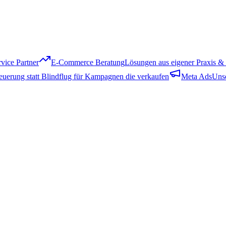
vice Partner
E-Commerce Beratung
Lösungen aus eigener Praxis 
teuerung statt Blindflug für Kampagnen die verkaufen
Meta Ads
Unse