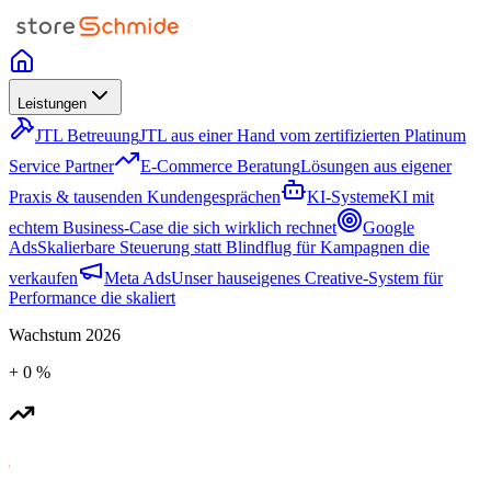
Leistungen
JTL Betreuung
JTL aus einer Hand vom zertifizierten Platinum
Service Partner
E-Commerce Beratung
Lösungen aus eigener
Praxis & tausenden Kundengesprächen
KI-Systeme
KI mit
echtem Business-Case die sich wirklich rechnet
Google
Ads
Skalierbare Steuerung statt Blindflug für Kampagnen die
verkaufen
Meta Ads
Unser hauseigenes Creative-System für
Performance die skaliert
Wachstum
2026
+
0
%