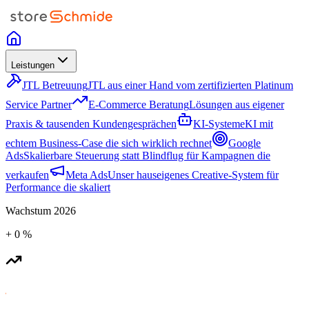
Leistungen
JTL Betreuung
JTL aus einer Hand vom zertifizierten Platinum
Service Partner
E-Commerce Beratung
Lösungen aus eigener
Praxis & tausenden Kundengesprächen
KI-Systeme
KI mit
echtem Business-Case die sich wirklich rechnet
Google
Ads
Skalierbare Steuerung statt Blindflug für Kampagnen die
verkaufen
Meta Ads
Unser hauseigenes Creative-System für
Performance die skaliert
Wachstum
2026
+
0
%